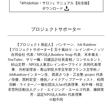
プロジェクトサポーター
【プロジェクト発起人】 パンテーン、Job Rainbow
【プロジェクトサポーター】五十嵐ゆり - レインボーノッツ
合同会社 代表 / NPO法人Rainbow Soup 代表、木本奏太 -
YouTuber、サリー楓 - 日建設計社長直轄／コンサルタント、
杉山文野 - NPO法人東京レインボープライド 共同代表理
事、月村栄理奈 - 青山学院大学文学部フランス文学科／
JobRainbowインターン生、西原さつき - 乙女塾 project 代表
／俳優、西村宏堂 - 僧侶／メイクアップアーティスト、松岡
宗嗣 - ライター／一般社団法人fair代表理事、松中権 - 特定
非営利活動法人グッド・エイジング・エールズ代表、藥師実
芳 - 認定NPO法人ReBit 代表理事
※順不同