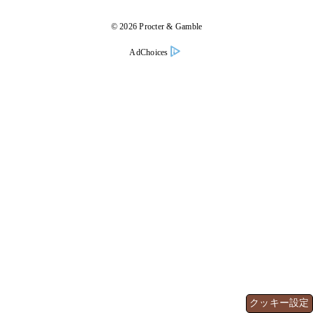
©
2026
Procter & Gamble
AdChoices